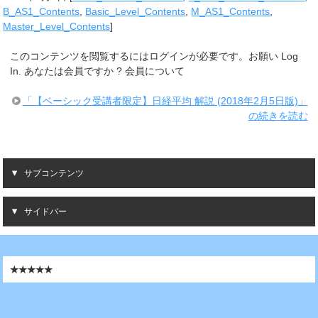
B_AS1_Contents
,
Basic_Level_Contents
,
M_AS1_Contents
,
Master_Level_Contents
]
このコンテンツを閲覧するにはログインが必要です。お願い Log
In. あなたは会員ですか ? 会員について
「【ベーシック受講者限定】日経平均 解説 (2018年2月5日版)」
の続きを読む
サブコンテンツ
サイドバー
★★★★★