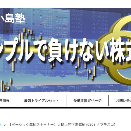
小島塾
ナブテスコ)
考情報
最強トライアルセット
受講者限定ページ
お問い合
柄
【ベーシック銘柄スキャナー】大幅上昇下降銘柄 (6268 ナブテスコ)