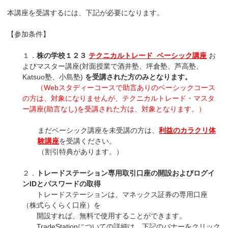
本講座を受講するには、下記が必要になります。
【参加条件】
１．
株の学校１２３
テクニカルトレード ベーシック講座
お
よびマスター講座(対面授業で酒井塾、坪倉塾、芦高塾、
Katsuo塾、小島塾)
を受講された方のみとなります。
（Webスタディーコースで助言ありのベーシックコース
の方は、対象になりませんが、テクニカルトレード・マスタ
ー講座(助言なし)を受講された方は、対象となります。）
まだベーシック講座を未受講の方は、
利益のカラクリ体
験講座
を受講ください。
（割引特典があります。）
２．
トレードステーション専用取引口座の開設およびログイ
ンIDとパスワードの取得
トレードステーションは、マネックス証券の専用口座
（株式らくらく口座）を
開設すれば、無料で使用することができます。
TradeStationについての詳細は、下記のバナーをクリック