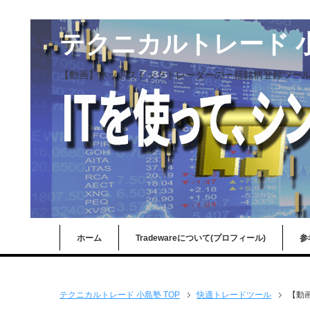
テクニカルトレード 
【動画】ネットストックトレーダーの一括銘柄登録ツー
ホーム
Tradewareについて(プロフィール)
参
テクニカルトレード 小島塾 TOP
快適トレードツール
【動