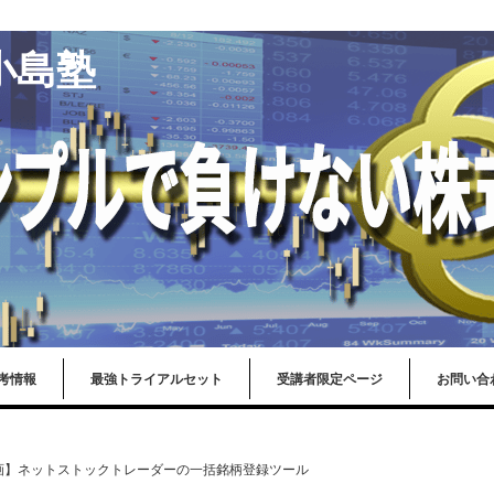
小島塾
ル
考情報
最強トライアルセット
受講者限定ページ
お問い合
画】ネットストックトレーダーの一括銘柄登録ツール